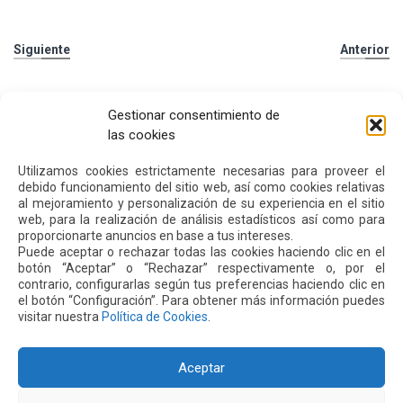
Siguiente
Anterior
Otras
Noticias
Gestionar consentimiento de
las cookies
24 JUL 2026
Utilizamos cookies estrictamente necesarias para proveer el
debido funcionamiento del sitio web, así como cookies relativas
al mejoramiento y personalización de su experiencia en el sitio
web, para la realización de análisis estadísticos así como para
proporcionarte anuncios en base a tus intereses.
Puede aceptar o rechazar todas las cookies haciendo clic en el
botón “Aceptar” o “Rechazar” respectivamente o, por el
contrario, configurarlas según tus preferencias haciendo clic en
el botón “Configuración”. Para obtener más información puedes
visitar nuestra
Política de Cookies
.
Aceptar
El aeropuerto de Quito fortalece su oferta comercial
con la ampliación de las tiendas Duty Free y la llegada