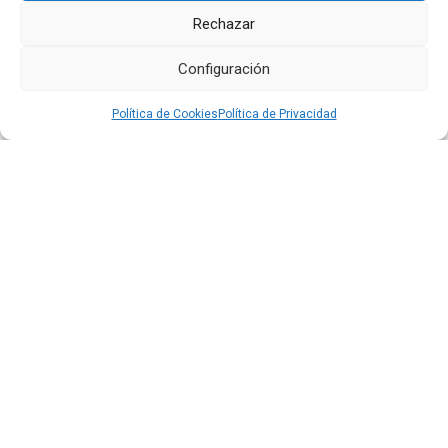
El aeropuerto de Quito fortalece su oferta comercial
con la ampliación de las tiendas Duty Free y la llegada
Rechazar
de Polo Ralph Lauren y Adidas
Leer más
Configuración
Política de Cookies
Política de Privacidad
16 JUL 2026
Quiport presenta su Memoria de Sostenibilidad 2025:
cuando operar bien también significa cuidar la vida
Leer más